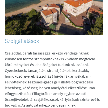
Szolgáltatások
Családdal, baráti társasággal érkező vendégeinknek
különösen fontos szempontoknak is kiválóan megfelelő
körülményeket és lehetőségeket tudunk biztosítani.
Gyerekeknek: társasjáték, strand játékok, kerti sakk,
homokozó, gyerek játszóház ( hűvös fák árnyékában).
Felnőtteknek: Faszenes-gázos grill illetve bográcsozási
lehetőség, közösségi helyen amely étel elkészülése után
elfogyasztható a Fillagórában amely egyben az esti
összejövetelek társasjátékozások kártyázások színterévé is
tud vállni. Az autóval érkező vendégeinknek