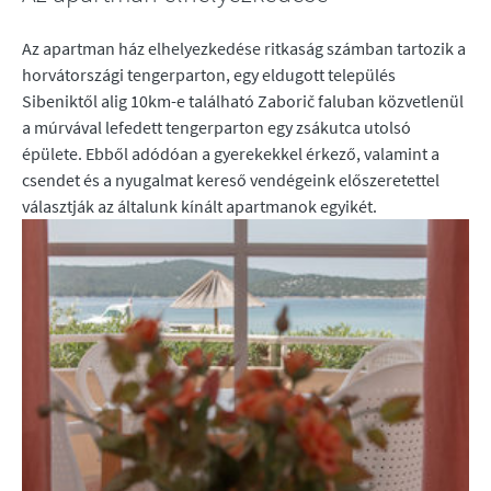
Az apartman ház elhelyezkedése ritkaság számban tartozik a
horvátországi tengerparton, egy eldugott település
Sibeniktől alig 10km-e található Zaborič faluban közvetlenül
a múrvával lefedett tengerparton egy zsákutca utolsó
épülete. Ebből adódóan a gyerekekkel érkező, valamint a
csendet és a nyugalmat kereső vendégeink előszeretettel
választják az általunk kínált apartmanok egyikét.